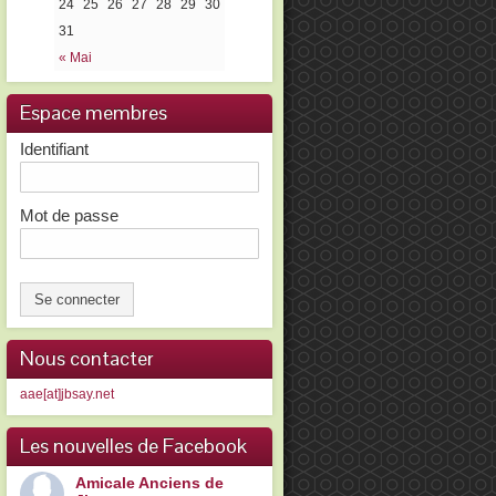
24
25
26
27
28
29
30
31
« Mai
Espace membres
Identifiant
Mot de passe
Nous contacter
aae[at]jbsay.net
Les nouvelles de Facebook
Amicale Anciens de