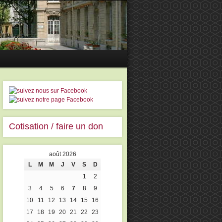
Cotisation / faire un don
août 2026
L
M
M
J
V
S
D
1
2
3
4
5
6
7
8
9
10
11
12
13
14
15
16
17
18
19
20
21
22
23