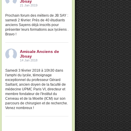
Jbsay
21 Jan 2019
Prochain forum des métiers de JB SAY :
samedi 2 février. Près de 40 étudiants
anciens Sayens déjà inscrits pour
présenter leurs formations aux lycéens .
Bravo !
Amicale Anciens de
Jbsay
14 Jan 2018
Samedi 3 février 2018 à 10h30 dans
l'amphi du lycée, témoignage
exceptionnel du professeur Gérard
Saillant, ancien doyen de la faculté de
médecine UPMC Paris VI, directeur et
membre fondateur de l'Institut du
Cerveau et de la Moelle (ICM) sur son
parcours de chirurgien et de recherche.
Venez nombreux !