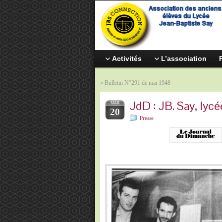
Activités
L’association
«
Bulletin N°291 de mai 1948
JdD : JB. Say, lyc
MAR
20
Presse